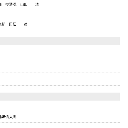
業部 交通課 山田 清
営業部 田辺 努
池﨑信太郎