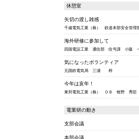
休憩室
矢切の渡し雑感
千歳電気工業（株） 鉄道本部安全管理
海外研修に参加して
四国電設工業 通信部 信号課 小阪 
気になったボランティア
元国鉄電気局 三浦 梓
今年は亥年！
東邦電気工業（株） ＯＢ 牧野 秀臣
電業研の動き
支部会議
本部会議