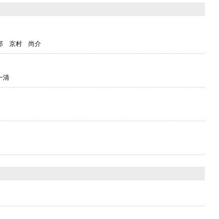
部 京村 尚介
一清