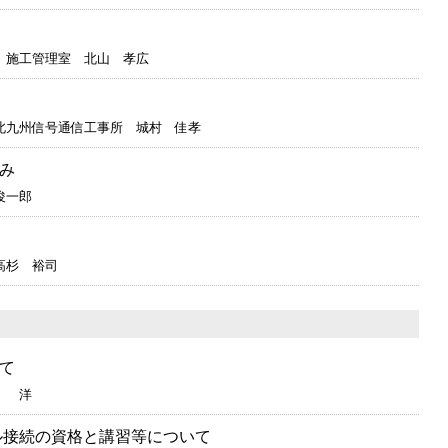
 施工管理室 北山 孝広
北九州信号通信工事所 城村 佳孝
み
俊一郎
高杉 裕司
て
藤 洋
ル接続の資格と講習等について