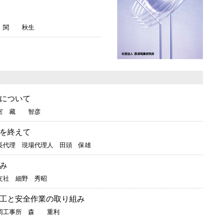
長 関 秋生
について
発室 藏 智彦
を終えて
長代理 現場代理人 田頭 保雄
み
支社 細野 秀昭
工と安全作業の取り組み
延岡工事所 森 重利