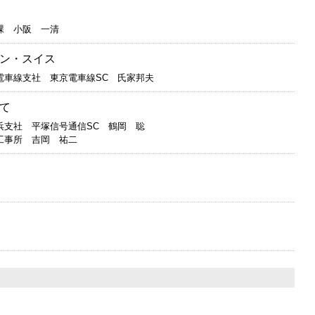
課 小阪 一清
ン・スイス
電車線支社 東京電車線SC 氏家邦夫
て
浜支社 平塚信号通信SC 鶴岡 聡
工事所 吉岡 祐二