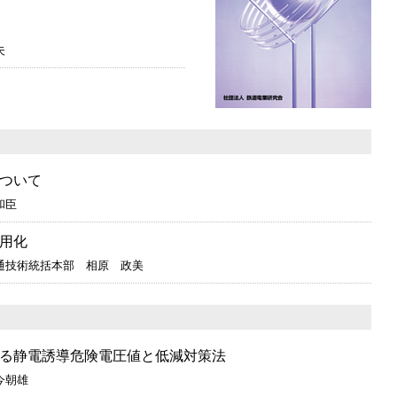
夫
ついて
和臣
用化
通技術統括本部 相原 政美
る静電誘導危険電圧値と低減対策法
今朝雄