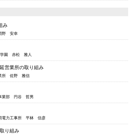
組み
岡野 安幸
術学園 赤松 雅人
延営業所の取り組み
業所 佐野 雅信
事業部 円谷 哲男
岡電力工事所 平林 信彦
取り組み