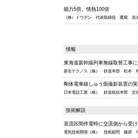
能力5倍、情熱100倍
（株）ドウデン 代表取締役 鷹觜 克
情報
東海道新幹線列車無線取替工事に
新生テクノス（株） 鉄道本部 松本 
剛体電車線しゅう面撮影装置の実
日本電設工業（株） 鉄道統括本部 交
技術解説
直流区間停電時に交流側から受け
電気技術開発（株） 技術顧問 鎌原 