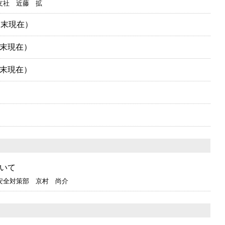
支社 近藤 拡
月末現在）
末現在）
末現在）
）
いて
安全対策部 京村 尚介