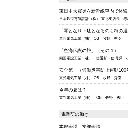
東日本大震災を新幹線車内で体験
日本鉄道電気設計（株） 東北支店長 赤
「琴となり下駄となるのも桐の運
東邦電気工業（株） OB 牧野 秀臣
「空海伝説の旅」（その４）
四国電設工業（株） 信通部・信号課 
安全第一（労働災害防止運動100
東邦電気工業（株） OB 牧野 秀臣
今年の夏は？
東邦電気工業（株） OB 牧野 秀臣
電業研の動き
本部会議 支部会議