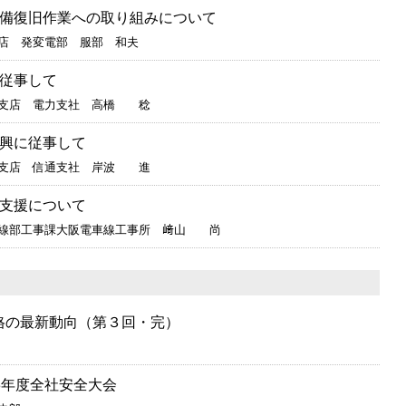
備復旧作業への取り組みについて
支店 発変電部 服部 和夫
従事して
台支店 電力支社 高橋 稔
興に従事して
台支店 信通支社 岸波 進
支援について
車線部工事課大阪電車線工事所 﨑山 尚
規格の最新動向（第３回・完）
3年度全社安全大会