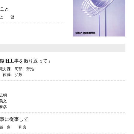
こと
井上 健
復旧工事を振り返って」
電力課 阿部 芳浩
 佐藤 弘政
広明
義文
泰彦
事に従事して
線部 畠 和彦