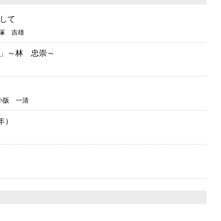
して
塚 吉雄
」～林 忠崇～
小阪 一清
年）