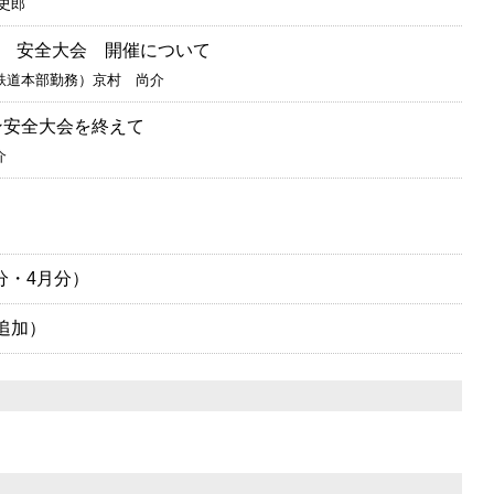
史郎
 安全大会 開催について
鉄道本部勤務）京村 尚介
ン安全大会を終えて
介
分・4月分）
追加）