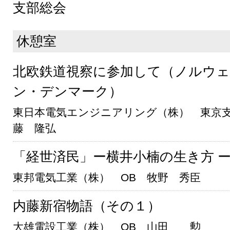
支部総会
休憩室
北欧鉄道視察に参加して（ノルウ
ン・デンマーク）
東日本電気エンジニアリング（株） 東京
藤 隆弘
「経世済民」ー横井小楠の生き方 
東邦電気工業（株） OB 牧野 秀臣
内藤新宿物語（その１）
大雄電設工業（株） OB 山田 勲