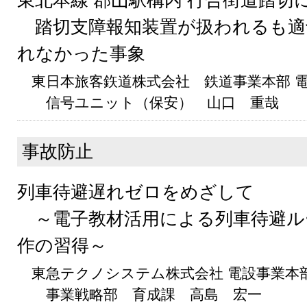
東北本線 郡山駅構内 行合街道踏切
踏切支障報知装置が扱われるも適
れなかった事象
東日本旅客鉃道株式会社 鉄道事業本部 
信号ユニット（保安） 山口 重哉
事故防止
列車待避遅れゼロをめざして
～電子教材活用による列車待避ル
作の習得～
東急テクノシステム株式会社 電設事業本
事業戦略部 育成課 高島 宏一